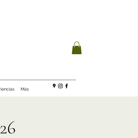
iencias
Más
26