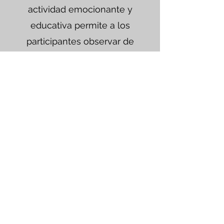
actividad emocionante y
educativa permite a los
participantes observar de
cerca a estos majestuosos
felinos mientras aprenden
sobre su dieta,
comportamiento y
conservación. Es importante
recordar que los jaguares
son animales salvajes y se
debe mantener el respeto y
la precaución en todo
momento durante la
interacción.