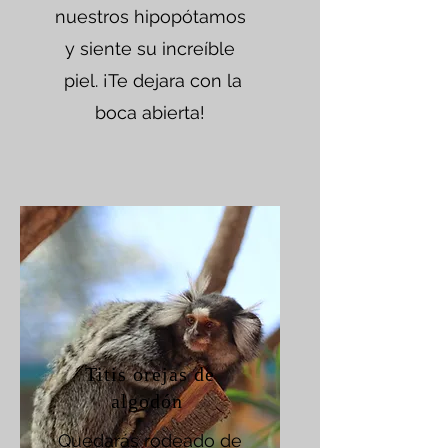
nuestros hipopótamos
y siente su increíble
piel. ¡Te dejara con la
boca abierta!
Titis orejas de
algodón
Quedarás rodeado de