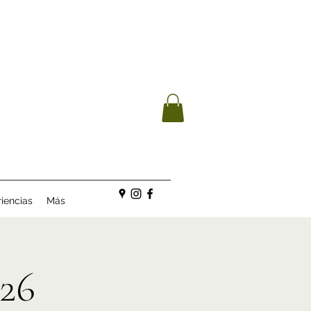
iencias
Más
26