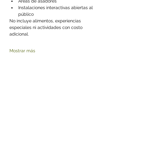
Áreas de asadores
Instalaciones interactivas abiertas al 
público
No incluye alimentos, experiencias 
especiales ni actividades con costo 
adicional.
Mostrar más
Compartir este evento
©2023 by Zoológico Parque del Niño Jersey.