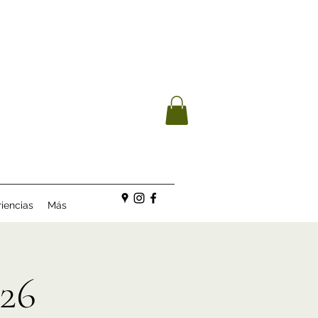
iencias
Más
26