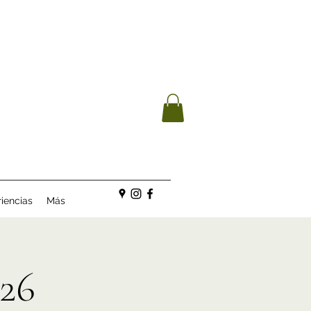
iencias
Más
26