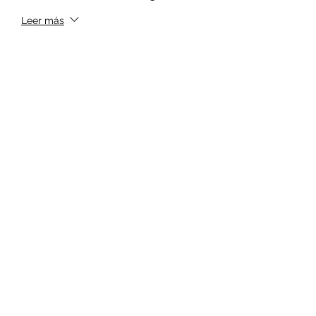
Leer más
Precio
$100.00
+$2.50 de comisión de servicio de
entradas
Cantidad
Total
$0.00
Confirmar pedido