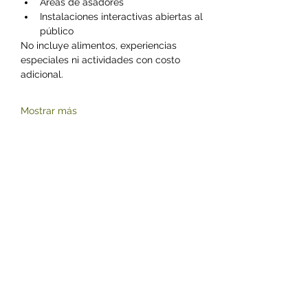
Áreas de asadores
Instalaciones interactivas abiertas al 
público
No incluye alimentos, experiencias 
especiales ni actividades con costo 
adicional.
Mostrar más
Compartir este evento
©2023 by Zoológico Parque del Niño Jersey.