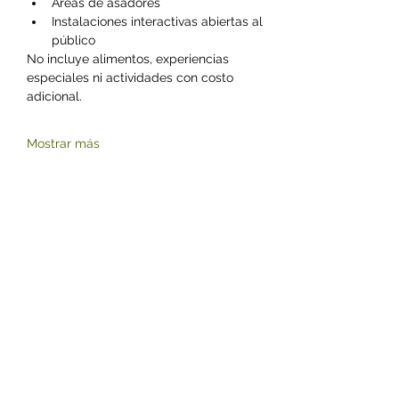
Áreas de asadores
Instalaciones interactivas abiertas al 
público
No incluye alimentos, experiencias 
especiales ni actividades con costo 
adicional.
Mostrar más
Compartir este evento
©2023 by Zoológico Parque del Niño Jersey.