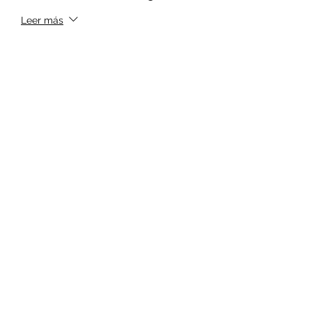
Leer más
Precio
$100.00
+$2.50 de comisión de servicio de
entradas
Cantidad
Total
$0.00
Confirmar pedido