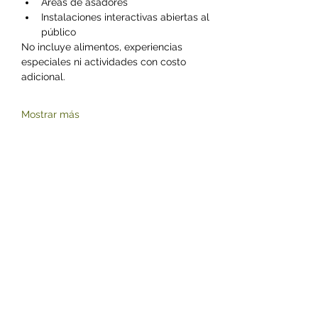
Áreas de asadores
Instalaciones interactivas abiertas al 
público
No incluye alimentos, experiencias 
especiales ni actividades con costo 
adicional.
Mostrar más
Compartir este evento
©2023 by Zoológico Parque del Niño Jersey.