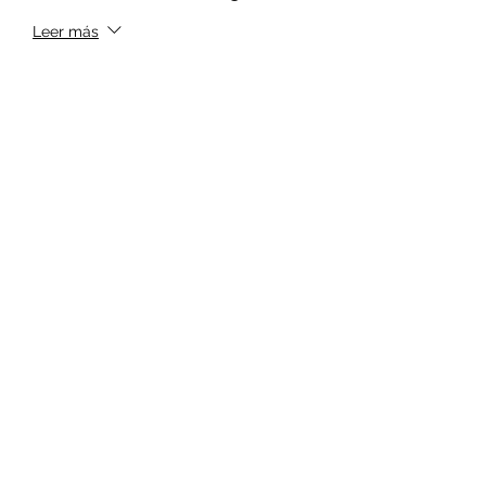
Leer más
Precio
$100.00
+$2.50 de comisión de servicio de
entradas
Cantidad
Total
$0.00
Confirmar pedido