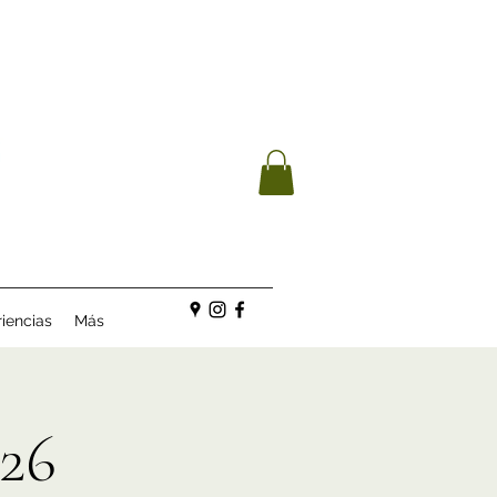
iencias
Más
26