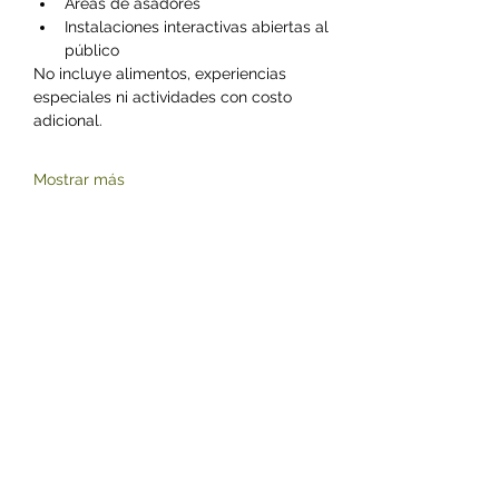
Áreas de asadores
Instalaciones interactivas abiertas al 
público
No incluye alimentos, experiencias 
especiales ni actividades con costo 
adicional.
Mostrar más
Compartir este evento
©2023 by Zoológico Parque del Niño Jersey.