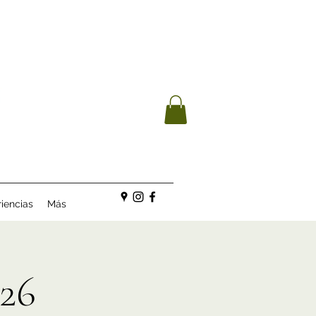
iencias
Más
26