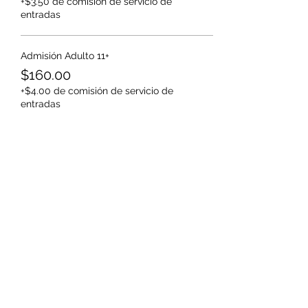
+$3.50 de comisión de servicio de
entradas
Admisión Adulto 11+
$160.00
+$4.00 de comisión de servicio de
entradas
Pulsera VIP Niño
$560.00
+$14.00 de comisión de servicio de
entradas
Más precios (1)